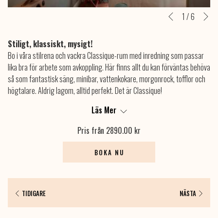
nä
Slideshow
Clicking
1
/
6
tidigare
control
on
buttons
the
Stiligt, klassiskt, mysigt!
following
Bo i våra stilrena och vackra Classique-rum med inredning som passar
links
lika bra för arbete som avkoppling. Här finns allt du kan förväntas behöva
will
så som fantastisk säng, minibar, vattenkokare, morgonrock, tofflor och
update
högtalare. Aldrig lagom, alltid perfekt. Det är Classique!
the
content
Läs Mer
Storlek:
above
15–18 m²
Pris från
2890.00 kr
Rumsdetaljer:
BOKA NU
Rummet rymmer 1–2 gäster
Dubbelsäng, minst 160 cm bred
Kostnadsfritt Wi-Fi
TIDIGARE
NÄSTA
Minibar
Garderob eller klädskåp