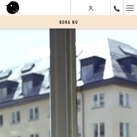
Ha
Me
BOKA NU